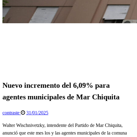
Página de inicio
General
Nuevo incremento del 6,09% para agentes municipales de
Mar Chiquita
General
Quinta Sección
Nuevo incremento del 6,09% para
agentes municipales de Mar Chiquita
Publicado
contraste
31/01/2025
el
Walter Wischnivetzky, intendente del Partido de Mar Chiquita,
anunció que este mes los y las agentes municipales de la comuna