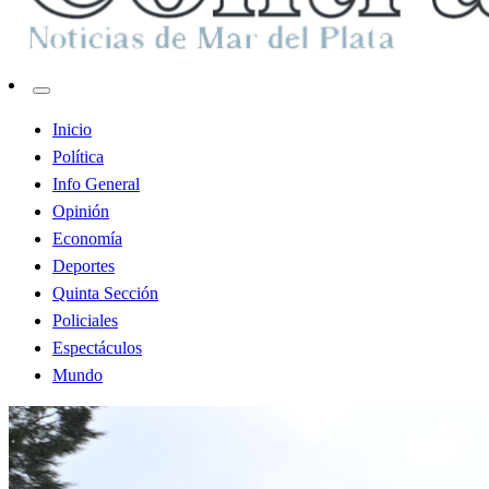
Contraste MDP
Inicio
Política
Info General
Opinión
Economía
Deportes
Quinta Sección
Policiales
Espectáculos
Mundo