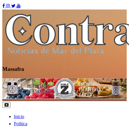
Skip
to
content
Massafra
Contraste MDP
Inicio
Política