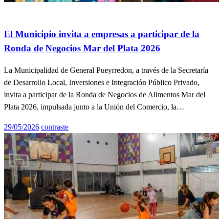
General
Info General
El Municipio invita a empresas a participar de la
Ronda de Negocios Mar del Plata 2026
La Municipalidad de General Pueyrredon, a través de la Secretaría
de Desarrollo Local, Inversiones e Integración Público Privado,
invita a participar de la Ronda de Negocios de Alimentos Mar del
Plata 2026, impulsada junto a la Unión del Comercio, la…
Publicado
29/05/2026
contraste
el