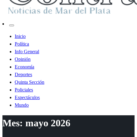
Contraste MDP
Inicio
Política
Info General
Opinión
Economía
Deportes
Quinta Sección
Policiales
Espectáculos
Mundo
Mes:
mayo 2026