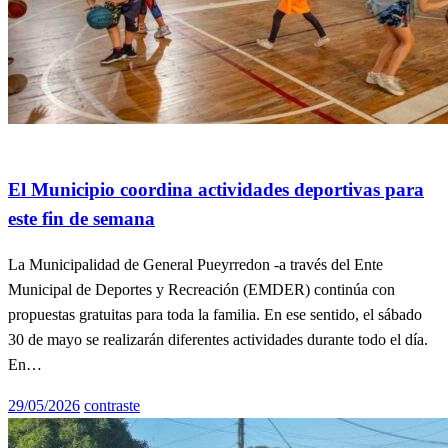
General
Info General
El Municipio coordina actividades deportivas para
este fin de semana
La Municipalidad de General Pueyrredon -a través del Ente
Municipal de Deportes y Recreación (EMDER) continúa con
propuestas gratuitas para toda la familia. En ese sentido, el sábado
30 de mayo se realizarán diferentes actividades durante todo el día.
En…
Publicado
29/05/2026
contraste
el