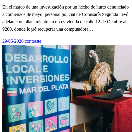
En el marco de una investigación por un hecho de hurto denunciado
a comienzos de mayo, personal policial de Comisaría Segunda llevó
adelante un allanamiento en una vivienda de calle 12 de Octubre al
9200, donde logró recuperar una computadora…
Publicado
29/05/2026
contraste
el