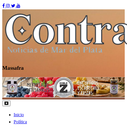
Skip
to
content
Massafra
Contraste MDP
Inicio
Política