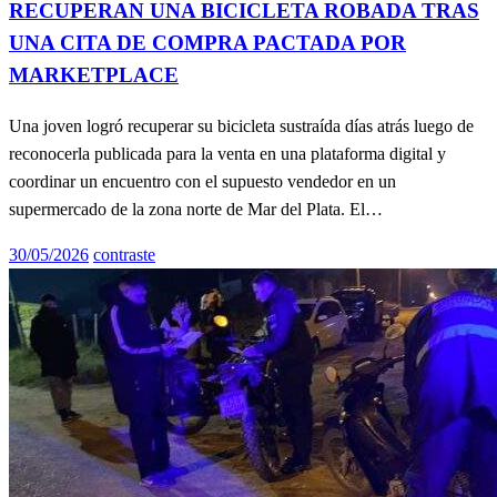
RECUPERAN UNA BICICLETA ROBADA TRAS
UNA CITA DE COMPRA PACTADA POR
MARKETPLACE
Una joven logró recuperar su bicicleta sustraída días atrás luego de
reconocerla publicada para la venta en una plataforma digital y
coordinar un encuentro con el supuesto vendedor en un
supermercado de la zona norte de Mar del Plata. El…
Publicado
30/05/2026
contraste
el