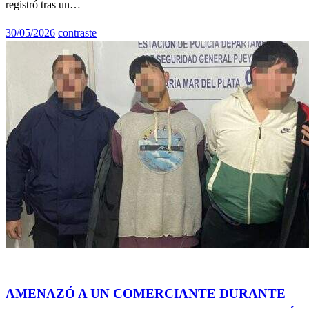
registró tras un…
Publicado
30/05/2026
contraste
el
General
Info General
Policiales
AMENAZÓ A UN COMERCIANTE DURANTE