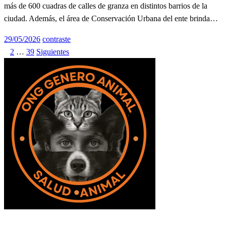
más de 600 cuadras de calles de granza en distintos barrios de la
ciudad. Además, el área de Conservación Urbana del ente brinda…
Publicado
29/05/2026
contraste
el
1
2
…
39
Siguientes
Paginación
de
entradas