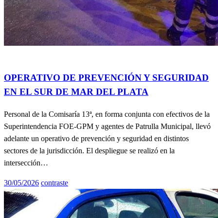
General
Info General
Policiales
OPERATIVO DE PREVENCIÓN Y SEGURIDAD
EN EL SUR DE MAR DEL PLATA
Personal de la Comisaría 13ª, en forma conjunta con efectivos de la
Superintendencia FOE-GPM y agentes de Patrulla Municipal, llevó
adelante un operativo de prevención y seguridad en distintos
sectores de la jurisdicción. El despliegue se realizó en la
intersección…
Publicado
30/05/2026
contraste
el