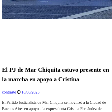
Página de inicio
Política
El PJ de Mar Chiquita estuvo presente en la marcha en
apoyo a Cristina
Política
Quinta Sección
El PJ de Mar Chiquita estuvo presente en
la marcha en apoyo a Cristina
Publicado
contraste
18/06/2025
el
El Partido Justicialista de Mar Chiquita se movilizó a la Ciudad de
Buenos Aires en apoyo a la expresidenta Cristina Fernández de