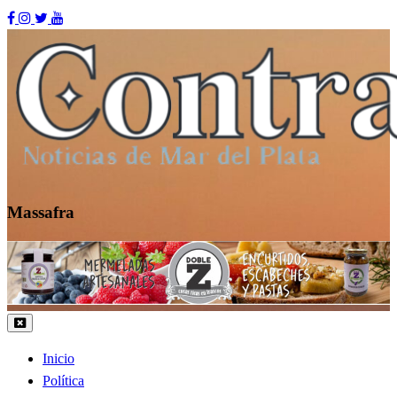
Skip
to
content
Massafra
Contraste MDP
Inicio
Política