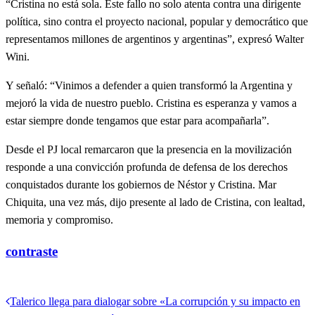
“Cristina no está sola. Este fallo no solo atenta contra una dirigente
política, sino contra el proyecto nacional, popular y democrático que
representamos millones de argentinos y argentinas”, expresó Walter
Wini.
Y señaló: “Vinimos a defender a quien transformó la Argentina y
mejoró la vida de nuestro pueblo. Cristina es esperanza y vamos a
estar siempre donde tengamos que estar para acompañarla”.
Desde el PJ local remarcaron que la presencia en la movilización
responde a una convicción profunda de defensa de los derechos
conquistados durante los gobiernos de Néstor y Cristina. Mar
Chiquita, una vez más, dijo presente al lado de Cristina, con lealtad,
memoria y compromiso.
contraste
Ver todas las entradas
Entrada
Talerico llega para dialogar sobre «La corrupción y su impacto en
Navegación