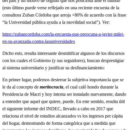
del país y un motivo de orgullo que nos posiciona ante el mundo
(esto último puede verse reflejado en una reciente encuesta de la
consultora Zuban Córdoba que arroja +80% de acuerdo con la frase
“la Universidad pública ayuda a la movilidad social”). Ver:
https://zubancordoba.com/la-encuesta-que-preocupa-a-javier-milei-
en-su-avanzada-contra-lasuniversidades
Dicho esto, resulta interesante desmitificar algunos de los discursos
con los cuales el Gobierno (y sus seguidores), buscan desprestigiar
al sistema universitario y justificar su desfinanciamiento:
En primer lugar, podemos desterrar la subjetiva importancia que se
le da al concepto de
meritocracia
, el cual caló hondo durante la
Presidencia de Macri y hoy intenta ser instalado nuevamente, dando
a entender que aquel que quiere, puede. En este sentido, resulta útil
el siguiente informe del INDEC, llevado a cabo en 2017 que
relaciona el nivel de estudios alcanzados vs los ingresos per cápita
del hogar, demostrando de forma categórica que a medida que