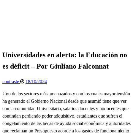
Página de inicio
Opinión
Universidades en alerta: la Educación no es déficit – Por
Giuliano Falconnat
Opinión
Política
Universidades en alerta: la Educación no
es déficit – Por Giuliano Falconnat
Publicado
contraste
18/10/2024
el
Uno de los sectores más amenazados y con los cuales mayor tensión
ha generado el Gobierno Nacional desde que asumió tiene que ver
con la comunidad Universitaria; salarios docentes y nodocentes que
continúan perdiendo poder adquisitivo, estudiantes que sufren el
congelamiento de las becas de ayuda social económica y autoridades
que reclaman un Presupuesto acorde a los gastos de funcionamiento