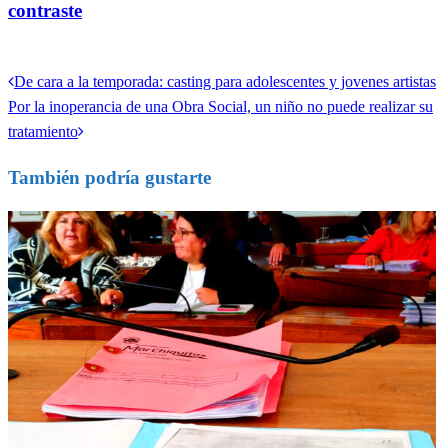
contraste
Ver todas las entradas
Entrada
De cara a la temporada: casting para adolescentes y jovenes artistas
Navegación
anterior
Entrada
Por la inoperancia de una Obra Social, un niño no puede realizar su
de
siguiente
tratamiento
entradas
También podría gustarte