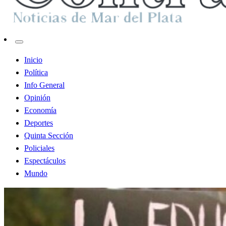
Contraste MDP
Inicio
Política
Info General
Opinión
Economía
Deportes
Quinta Sección
Policiales
Espectáculos
Mundo