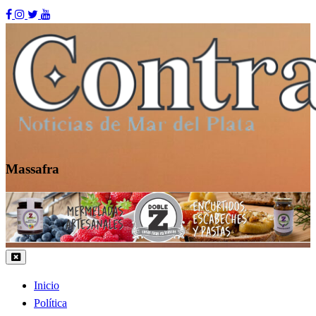
Skip
to
content
Massafra
Contraste MDP
Inicio
Política