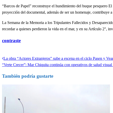
“Barcos de Papel” reconstruye el hundimiento del buque pesquero El R
proyección del documental, además de ser un homenaje, contribuye a v
La Semana de la Memoria a los Tripulantes Fallecidos y Desaparecidos
recordar a quienes perdieron la vida en el mar, y en su Artículo 2°, i
contraste
Ver todas las entradas
Entrada
La obra “Actores Extranjeros” sube a escena en el ciclo Pasen y Vea
Navegación
anterior
Entrada
“Verte Crecer”: Mar Chiquita continúa con operativos de salud visual
de
siguiente
También podría gustarte
entradas