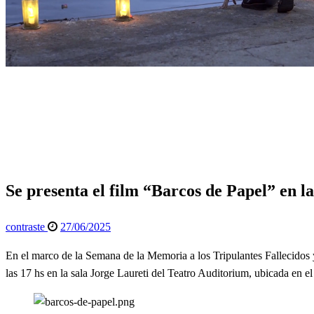
Página de inicio
Espectáculos
Se presenta el film “Barcos de Papel” en la sala Jorge Laur
Espectáculos
Info General
Se presenta el film “Barcos de Papel” en la
Publicado
contraste
27/06/2025
el
En el marco de la Semana de la Memoria a los Tripulantes Fallecidos 
las 17 hs en la sala Jorge Laureti del Teatro Auditorium, ubicada en 