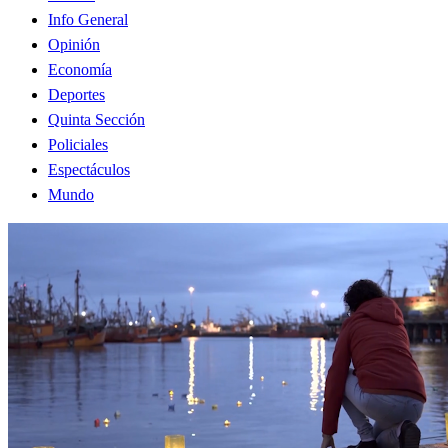
Info General
Opinión
Economía
Deportes
Quinta Sección
Policiales
Espectáculos
Mundo