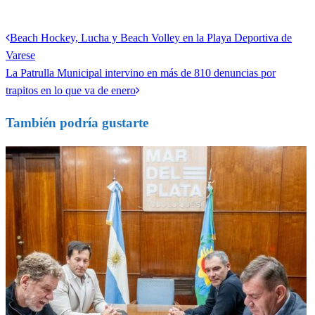
Ver todas las entradas
Entrada
Beach Hockey, Lucha y Beach Volley en la Playa Deportiva de
Navegación
anterior
Varese
de
Entrada
La Patrulla Municipal intervino en más de 810 denuncias por
siguiente
trapitos en lo que va de enero
entradas
También podría gustarte