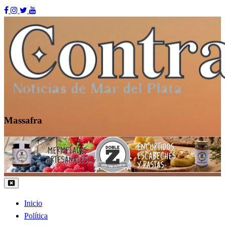
Skip
to
content
Massafra
Contraste MDP
Inicio
Política