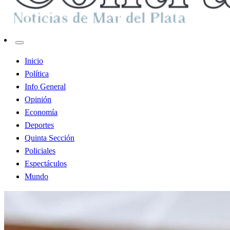
Contraste MDP
Inicio
Política
Info General
Opinión
Economía
Deportes
Quinta Sección
Policiales
Espectáculos
Mundo