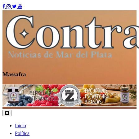
Skip
to
content
Massafra
Contraste MDP
Inicio
Política