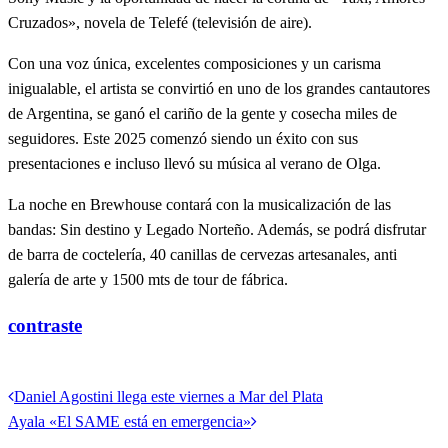
Cruzados», novela de Telefé (televisión de aire).
Con una voz única, excelentes composiciones y un carisma
inigualable, el artista se convirtió en uno de los grandes cantautores
de Argentina, se ganó el cariño de la gente y cosecha miles de
seguidores. Este 2025 comenzó siendo un éxito con sus
presentaciones e incluso llevó su música al verano de Olga.
La noche en Brewhouse contará con la musicalización de las
bandas: Sin destino y Legado Norteño. Además, se podrá disfrutar
de barra de coctelería, 40 canillas de cervezas artesanales, anti
galería de arte y 1500 mts de tour de fábrica.
contraste
Ver todas las entradas
Entrada
Daniel Agostini llega este viernes a Mar del Plata
Navegación
anterior
Entrada
Ayala «El SAME está en emergencia»
de
siguiente