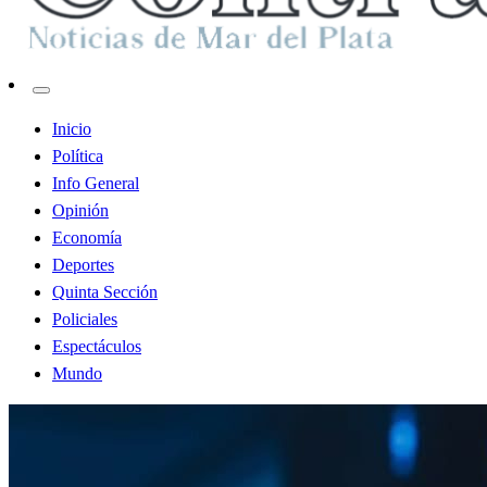
Contraste MDP
Inicio
Política
Info General
Opinión
Economía
Deportes
Quinta Sección
Policiales
Espectáculos
Mundo