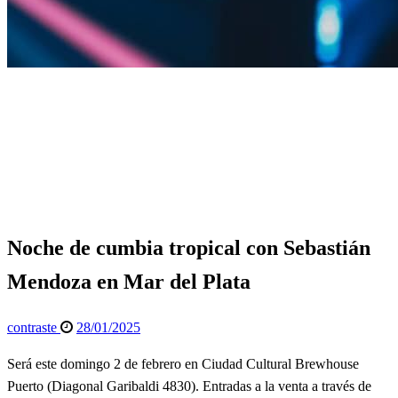
Página de inicio
Espectáculos
Noche de cumbia tropical con Sebastián Mendoza en Mar
del Plata
Espectáculos
Info General
Noche de cumbia tropical con Sebastián
Mendoza en Mar del Plata
Publicado
contraste
28/01/2025
el
Será este domingo 2 de febrero en Ciudad Cultural Brewhouse
Puerto (Diagonal Garibaldi 4830). Entradas a la venta a través de