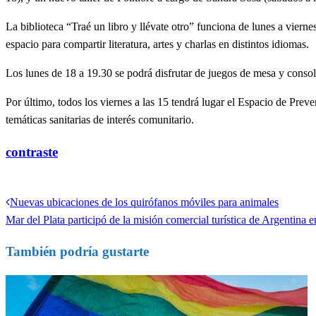
La biblioteca “Traé un libro y llévate otro” funciona de lunes a vierne
espacio para compartir literatura, artes y charlas en distintos idiomas.
Los lunes de 18 a 19.30 se podrá disfrutar de juegos de mesa y consol
Por último, todos los viernes a las 15 tendrá lugar el Espacio de Pre
temáticas sanitarias de interés comunitario.
contraste
Ver todas las entradas
Entrada
Nuevas ubicaciones de los quirófanos móviles para animales
Navegación
anterior
Entrada
Mar del Plata participó de la misión comercial turística de Argentina e
de
siguiente
También podría gustarte
entradas