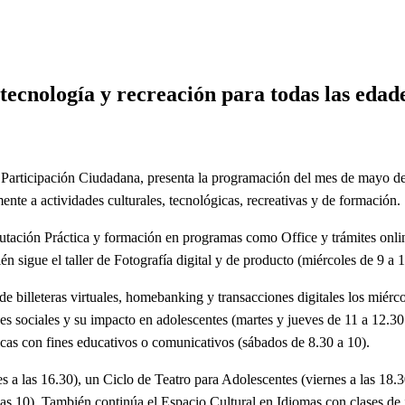
reación para todas las edades
 tecnología y recreación para todas las edad
 Participación Ciudadana, presenta la programación del mes de mayo de
te a actividades culturales, tecnológicas, recreativas y de formación.
putación Práctica y formación en programas como Office y trámites onli
n sigue el taller de Fotografía digital y de producto (miércoles de 9 a 
 de billeteras virtuales, homebanking y transacciones digitales los miérco
es sociales y su impacto en adolescentes (martes y jueves de 11 a 12.30
icas con fines educativos o comunicativos (sábados de 8.30 a 10).
es a las 16.30), un Ciclo de Teatro para Adolescentes (viernes a las 18.
as 10). También continúa el Espacio Cultural en Idiomas con clases de it