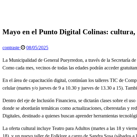
Mayo en el Punto Digital Colinas: cultura, tecnología y rec
General
Info General
Mayo en el Punto Digital Colinas: cultura,
Publicado
contraste
08/05/2025
el
La Municipalidad de General Pueyrredon, a través de la Secretaría de
Como cada mes, vecinos de todas las edades podrán acceder gratuitamen
En el área de capacitación digital, continúan los talleres TIC de Com
celular (martes y/o jueves de 9 a 10.30 y jueves de 13.30 a 15). Tambié
Dentro del eje de Inclusión Financiera, se dictarán clases sobre el uso
donde se abordarán temáticas como actualizaciones, ciberestafas y red
Digitales, destinado a quienes buscan aprender herramientas tecnológ
La oferta cultural incluye Teatro para Adultos (martes a las 18 y viern
18), y un nuevo taller de Folklore a cargo de Sandra Sosa (sábados a l