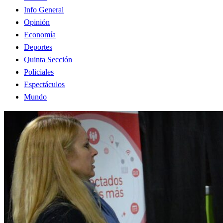
Info General
Opinión
Economía
Deportes
Quinta Sección
Policiales
Espectáculos
Mundo