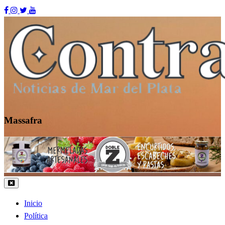
Skip
to
content
Massafra
Contraste MDP
Inicio
Política