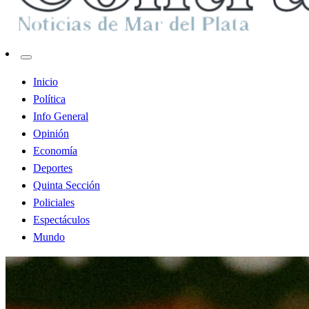
Contraste MDP
Inicio
Política
Info General
Opinión
Economía
Deportes
Quinta Sección
Policiales
Espectáculos
Mundo