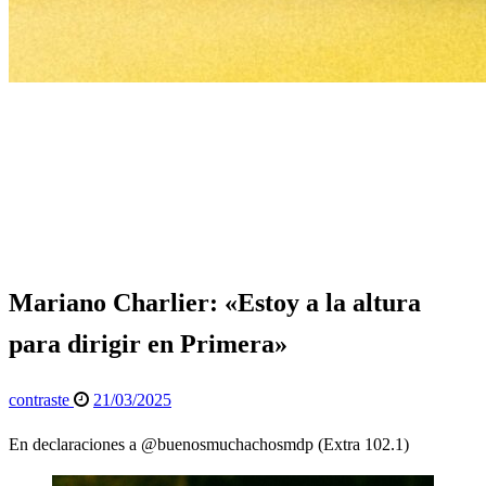
Página de inicio
Deportes
Mariano Charlier: «Estoy a la altura para dirigir en
Primera»
Deportes
Info General
Mariano Charlier: «Estoy a la altura
para dirigir en Primera»
Publicado
contraste
21/03/2025
el
En declaraciones a @buenosmuchachosmdp (Extra 102.1)