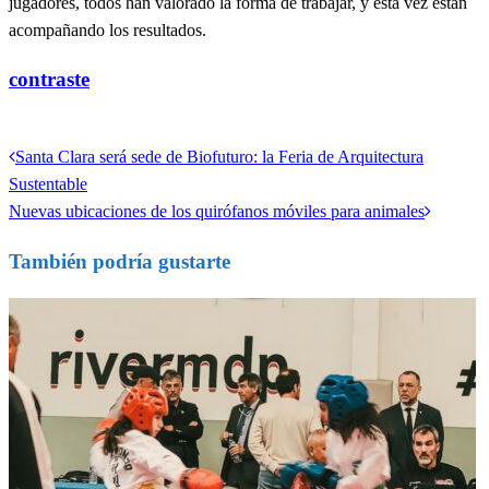
jugadores, todos han valorado la forma de trabajar, y esta vez están
acompañando los resultados.
contraste
Ver todas las entradas
Entrada
Santa Clara será sede de Biofuturo: la Feria de Arquitectura
Navegación
anterior
Sustentable
de
Entrada
Nuevas ubicaciones de los quirófanos móviles para animales
siguiente
entradas
También podría gustarte