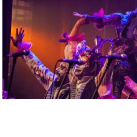
Página de inicio
Espectáculos
La murga marplatense Confusa Algarabía presenta «Qué
hacemos con la torta?»