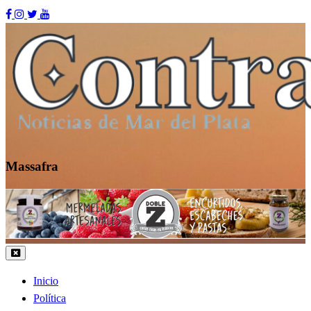
Skip
to
content
Massafra
Contraste MDP
Inicio
Política