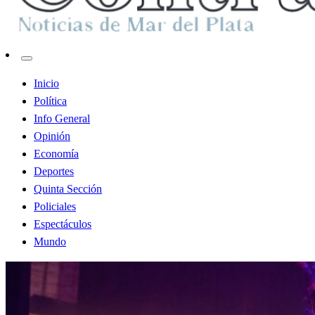
Contraste MDP
Inicio
Política
Info General
Opinión
Economía
Deportes
Quinta Sección
Policiales
Espectáculos
Mundo