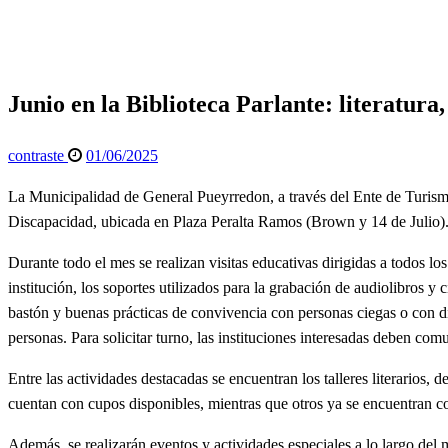
Junio en la Biblioteca Parlante: literatura, danza, cine y ta
General
Info General
Junio en la Biblioteca Parlante: literatura,
Publicado
contraste
01/06/2025
el
La Municipalidad de General Pueyrredon, a través del Ente de Turismo
Discapacidad, ubicada en Plaza Peralta Ramos (Brown y 14 de Julio)
Durante todo el mes se realizan visitas educativas dirigidas a todos lo
institución, los soportes utilizados para la grabación de audiolibros y
bastón y buenas prácticas de convivencia con personas ciegas o con d
personas. Para solicitar turno, las instituciones interesadas deben c
Entre las actividades destacadas se encuentran los talleres literarios, 
cuentan con cupos disponibles, mientras que otros ya se encuentran 
Además, se realizarán eventos y actividades especiales a lo largo del 