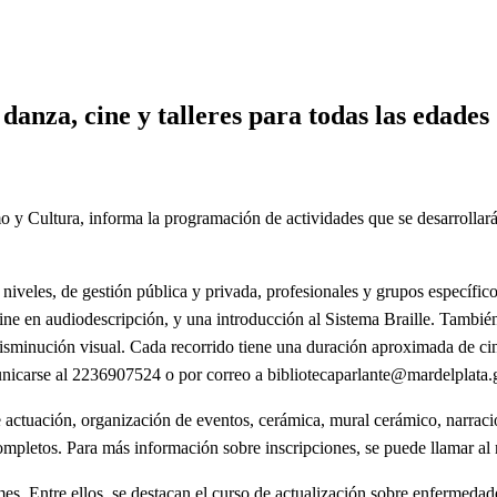
lleres para todas las edades
 danza, cine y talleres para todas las edades
 y Cultura, informa la programación de actividades que se desarrollarán
.
s niveles, de gestión pública y privada, profesionales y grupos específico
 cine en audiodescripción, y una introducción al Sistema Braille. También
isminución visual. Cada recorrido tiene una duración aproximada de cin
omunicarse al 2236907524 o por correo a
bibliotecaparlante@mardelplata.
de actuación, organización de eventos, cerámica, mural cerámico, narración
completos. Para más información sobre inscripciones, se puede llamar a
mes. Entre ellos, se destacan el curso de actualización sobre enfermedad