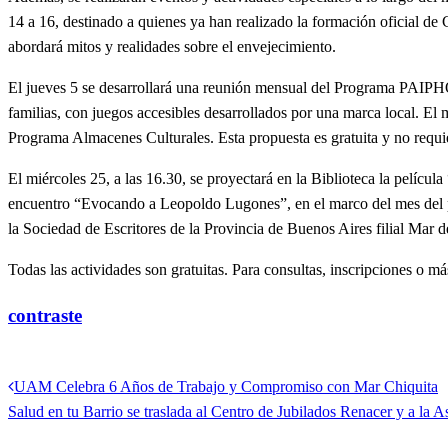
14 a 16, destinado a quienes ya han realizado la formación oficial de
abordará mitos y realidades sobre el envejecimiento.
El jueves 5 se desarrollará una reunión mensual del Programa PAIPHO (
familias, con juegos accesibles desarrollados por una marca local. El
Programa Almacenes Culturales. Esta propuesta es gratuita y no requier
El miércoles 25, a las 16.30, se proyectará en la Biblioteca la pelícu
encuentro “Evocando a Leopoldo Lugones”, en el marco del mes del per
la Sociedad de Escritores de la Provincia de Buenos Aires filial Mar d
Todas las actividades son gratuitas. Para consultas, inscripciones o m
contraste
Ver todas las entradas
Entrada
UAM Celebra 6 Años de Trabajo y Compromiso con Mar Chiquita
Navegación
anterior
Entrada
Salud en tu Barrio se traslada al Centro de Jubilados Renacer y a la 
de
siguiente