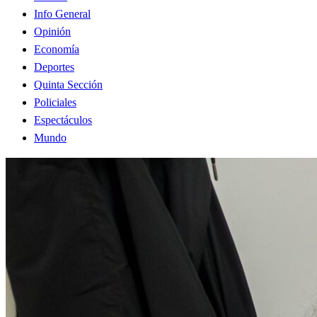
Info General
Opinión
Economía
Deportes
Quinta Sección
Policiales
Espectáculos
Mundo