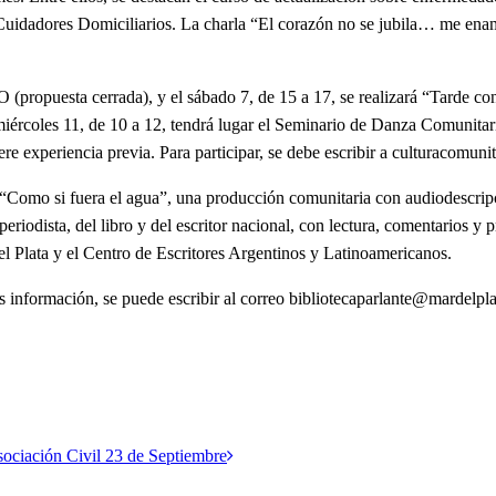
 Cuidadores Domiciliarios. La charla “El corazón no se jubila… me enamo
propuesta cerrada), y el sábado 7, de 15 a 17, se realizará “Tarde con
 miércoles 11, de 10 a 12, tendrá lugar el Seminario de Danza Comunitar
e experiencia previa. Para participar, se debe escribir a
culturacomunit
la “Como si fuera el agua”, una producción comunitaria con audiodescripc
iodista, del libro y del escritor nacional, con lectura, comentarios y
el Plata y el Centro de Escritores Argentinos y Latinoamericanos.
ás información, se puede escribir al correo
bibliotecaparlante@mardelpla
Asociación Civil 23 de Septiembre