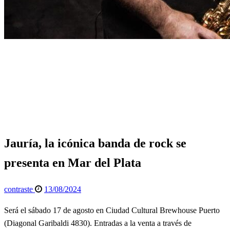
Página de inicio
Espectáculos
Jauría, la icónica banda de rock se presenta en Mar del
Plata
Espectáculos
Jauría, la icónica banda de rock se
presenta en Mar del Plata
Publicado
contraste
13/08/2024
el
Será el sábado 17 de agosto en Ciudad Cultural Brewhouse Puerto
(Diagonal Garibaldi 4830). Entradas a la venta a través de