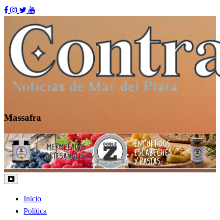
Skip
to
content
Massafra
Contraste MDP
Inicio
Política