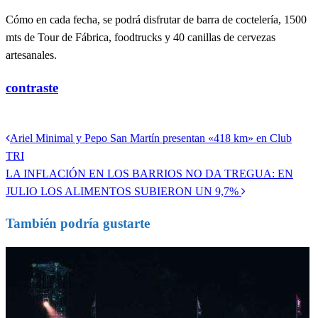
Cómo en cada fecha, se podrá disfrutar de barra de coctelería, 1500
mts de Tour de Fábrica, foodtrucks y 40 canillas de cervezas
artesanales.
contraste
Ver todas las entradas
Entrada
Ariel Minimal y Pepo San Martín presentan «418 km» en Club
Navegación
anterior
TRI
de
Entrada
LA INFLACIÓN EN LOS BARRIOS NO DA TREGUA: EN
siguiente
JULIO LOS ALIMENTOS SUBIERON UN 9,7%
entradas
También podría gustarte