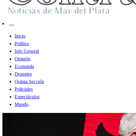
Contraste MDP
Inicio
Política
Info General
Opinión
Economía
Deportes
Quinta Sección
Policiales
Espectáculos
Mundo