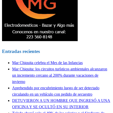
Entradas recientes
Mar Chiquita celebra el Mes de las Infancias
Mar Chiquita: los circuitos turísticos ambientales alcanzaron
un incremento cercano al 200% durante vacaciones de
invierno
Aprehendido por encubrimiento luego de ser detectado
circulando en un vehículo con pedido de secuestro
DETUVIERON A UN HOMBRE QUE INGRESÓ A UNA
OFICINA Y SE OCULTÓ EN SU INTERIOR