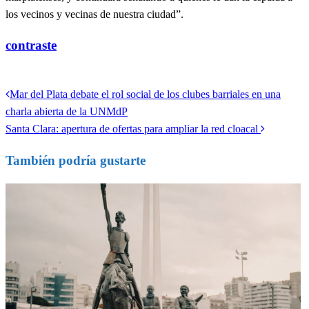
los vecinos y vecinas de nuestra ciudad”.
contraste
Ver todas las entradas
Entrada
Mar del Plata debate el rol social de los clubes barriales en una
Navegación
anterior
charla abierta de la UNMdP
de
Entrada
Santa Clara: apertura de ofertas para ampliar la red cloacal
siguiente
entradas
También podría gustarte