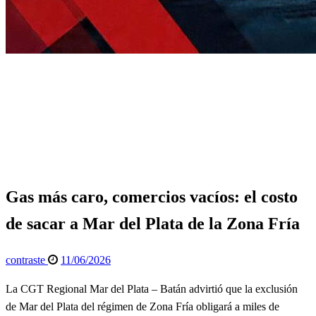
Página de inicio
General
Gas más caro, comercios vacíos: el costo de sacar a Mar
del Plata de la Zona Fría
General
Info General
Política
Gas más caro, comercios vacíos: el costo
de sacar a Mar del Plata de la Zona Fría
Publicado
contraste
11/06/2026
el
La CGT Regional Mar del Plata – Batán advirtió que la exclusión
de Mar del Plata del régimen de Zona Fría obligará a miles de