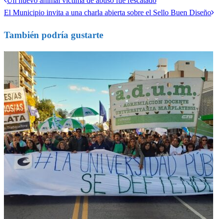
Un nuevo animal víctima de abuso fue rescatado
Navegación
anterior
Entrada
El Municipio invita a una charla abierta sobre el Sello Buen Diseño
de
siguiente
También podría gustarte
entradas