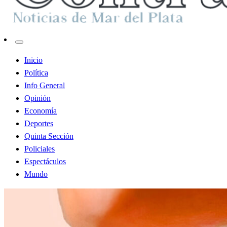
Contraste MDP
Inicio
Política
Info General
Opinión
Economía
Deportes
Quinta Sección
Policiales
Espectáculos
Mundo