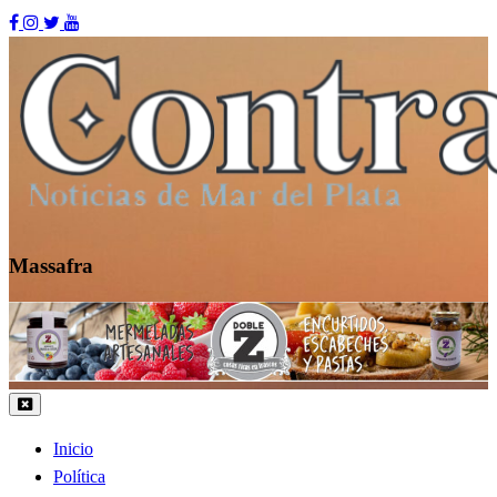
Skip
to
content
Massafra
Contraste MDP
Inicio
Política