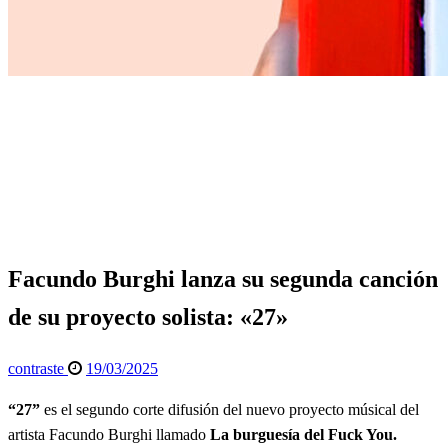
Página de inicio
Espectáculos
Facundo Burghi lanza su segunda canción de su proyecto
solista: «27»
Espectáculos
General
Facundo Burghi lanza su segunda canción
de su proyecto solista: «27»
Publicado
contraste
19/03/2025
el
“27”
es el segundo corte difusión del nuevo proyecto músical del
artista Facundo Burghi llamado
La burguesía del Fuck You.