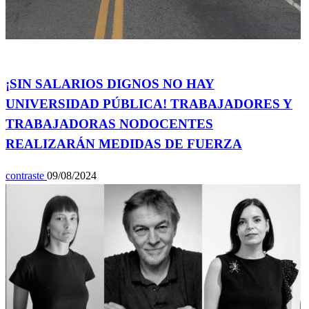
General
¡SIN SALARIOS DIGNOS NO HAY
UNIVERSIDAD PÚBLICA! TRABAJADORES Y
TRABAJADORAS NODOCENTES
REALIZARÁN MEDIDAS DE FUERZA
contraste
09/08/2024