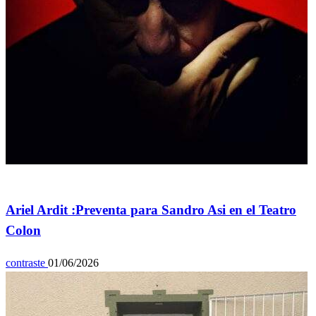
Espectáculos
Ariel Ardit :Preventa para Sandro Asi en el Teatro
Colon
contraste
01/06/2026