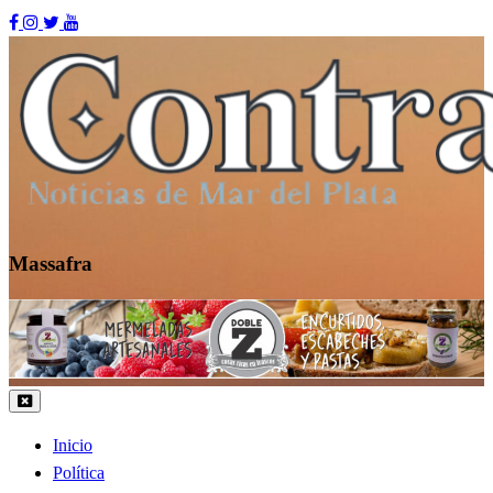
Skip
to
content
Massafra
Contraste MDP
Inicio
Política