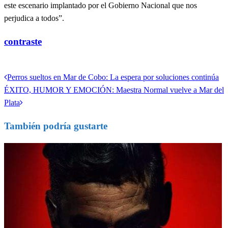
este escenario implantado por el Gobierno Nacional que nos
perjudica a todos”.
contraste
Ver todas las entradas
Entrada
Perros sueltos en Mar de Cobo: La espera por soluciones continúa
Navegación
anterior
Entrada
ÉXITO, HUMOR Y EMOCIÓN: Maestra Normal vuelve a Mar del
de
siguiente
Plata
entradas
También podría gustarte