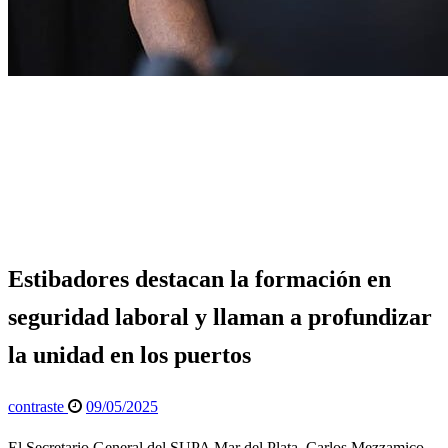
Página de inicio
General
Estibadores destacan la formación en seguridad laboral y
llaman a profundizar la unidad en los puertos
General
Política
Estibadores destacan la formación en
seguridad laboral y llaman a profundizar
la unidad en los puertos
Publicado
contraste
09/05/2025
el
El Secretario General del SUPA Mar del Plata, Carlos Mezzamico,