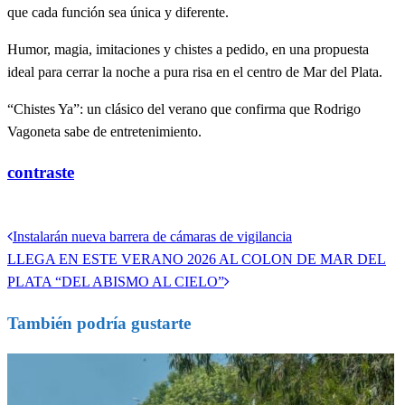
que cada función sea única y diferente.
Humor, magia, imitaciones y chistes a pedido, en una propuesta
ideal para cerrar la noche a pura risa en el centro de Mar del Plata.
“Chistes Ya”: un clásico del verano que confirma que Rodrigo
Vagoneta sabe de entretenimiento.
contraste
Ver todas las entradas
Entrada
Instalarán nueva barrera de cámaras de vigilancia
Navegación
anterior
Entrada
LLEGA EN ESTE VERANO 2026 AL COLON DE MAR DEL
de
siguiente
PLATA “DEL ABISMO AL CIELO”
entradas
También podría gustarte