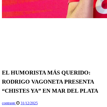
Página de inicio
Espectáculos
EL HUMORISTA MÁS QUERIDO: RODRIGO
VAGONETA PRESENTA “CHISTES YA” EN MAR
DEL PLATA
Espectáculos
General
Info General
EL HUMORISTA MÁS QUERIDO:
RODRIGO VAGONETA PRESENTA
“CHISTES YA” EN MAR DEL PLATA
Publicado
contraste
31/12/2025