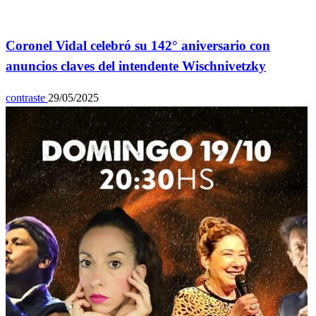
Info General
Coronel Vidal celebró su 142° aniversario con
anuncios claves del intendente Wischnivetzky
contraste
29/05/2025