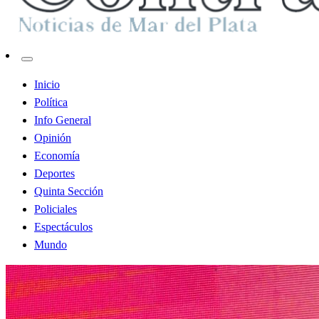
Contraste MDP
Inicio
Política
Info General
Opinión
Economía
Deportes
Quinta Sección
Policiales
Espectáculos
Mundo