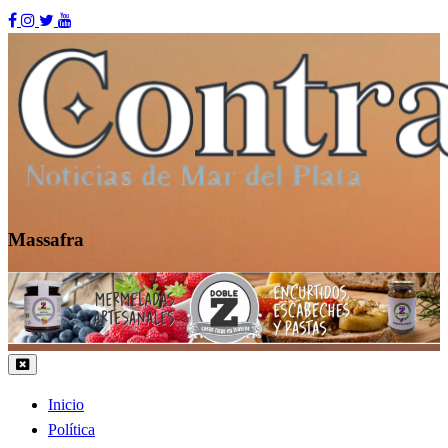
Skip
to
content
Massafra
Contraste MDP
Inicio
Política