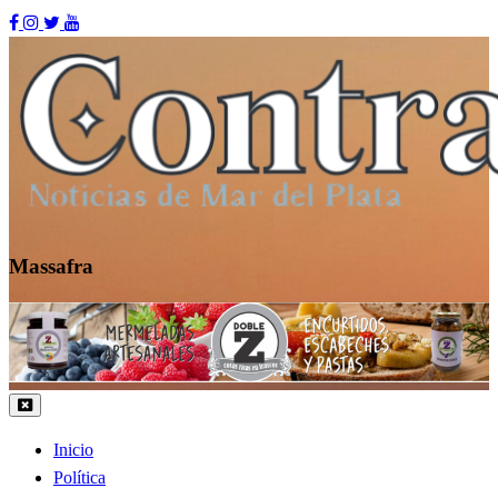
Skip
to
content
Massafra
Contraste MDP
Inicio
Política