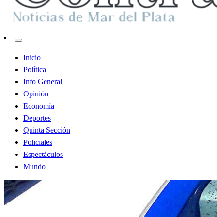
Contraste MDP
Inicio
Política
Info General
Opinión
Economía
Deportes
Quinta Sección
Policiales
Espectáculos
Mundo