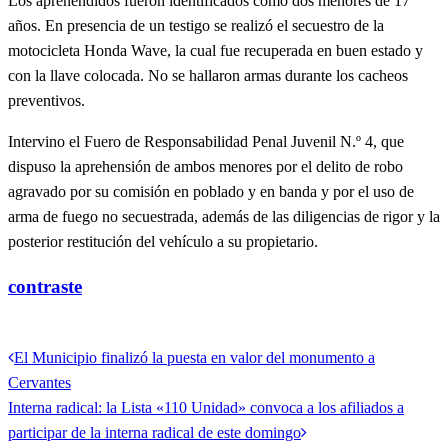
Los aprehendidos fueron identificados como dos menores de 17
años. En presencia de un testigo se realizó el secuestro de la
motocicleta Honda Wave, la cual fue recuperada en buen estado y
con la llave colocada. No se hallaron armas durante los cacheos
preventivos.
Intervino el Fuero de Responsabilidad Penal Juvenil N.º 4, que
dispuso la aprehensión de ambos menores por el delito de robo
agravado por su comisión en poblado y en banda y por el uso de
arma de fuego no secuestrada, además de las diligencias de rigor y la
posterior restitución del vehículo a su propietario.
contraste
Ver todas las entradas
Entrada
El Municipio finalizó la puesta en valor del monumento a
Navegación
anterior
Cervantes
de
Entrada
Interna radical: la Lista «110 Unidad» convoca a los afiliados a
siguiente
participar de la interna radical de este domingo
entradas