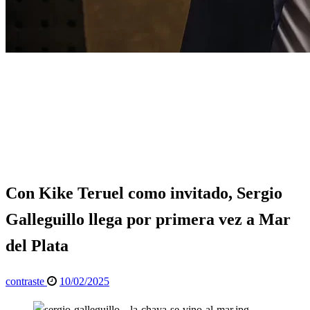
Página de inicio
Espectáculos
Con Kike Teruel como invitado, Sergio Galleguillo llega
por primera vez a Mar del Plata
Espectáculos
Info General
Con Kike Teruel como invitado, Sergio
Galleguillo llega por primera vez a Mar
del Plata
Publicado
contraste
10/02/2025
el