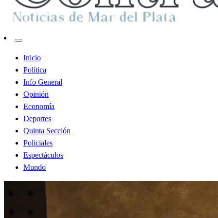
Contraste MDP
Inicio
Política
Info General
Opinión
Economía
Deportes
Quinta Sección
Policiales
Espectáculos
Mundo