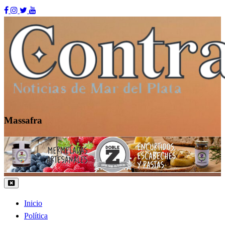
Skip
to
content
Massafra
Contraste MDP
Inicio
Política