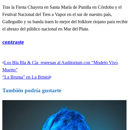
Tras la Fiesta Chayera en Santa María de Punilla en Córdoba y el
Festival Nacional del Tren a Vapor en el sur de nuestro país,
Galleguillo y su banda traen lo mejor del folklore riojano para recibir
el abrazo del público nacional en Mar del Plata.
contraste
Ver todas las entradas
Entrada
Los Bla Bla & Cía regresan al Auditorium con “Modelo Vivo
Navegación
anterior
Muerto”
de
Entrada
“La Bruma” en La Bristol
siguiente
entradas
También podría gustarte