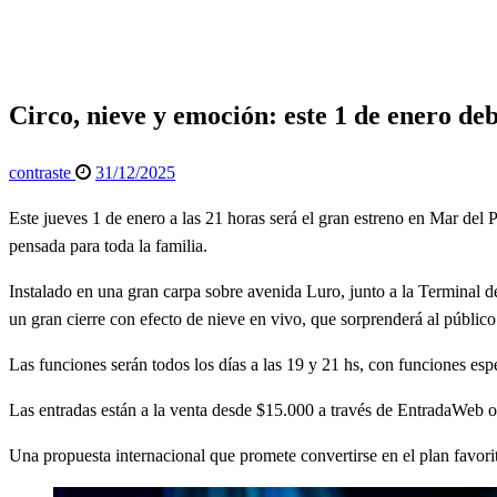
Circo, nieve y emoción: este 1 de enero debuta Fantasía S
Espectáculos
General
Info General
Circo, nieve y emoción: este 1 de enero d
Publicado
contraste
31/12/2025
el
Este jueves 1 de enero a las 21 horas será el gran estreno en Mar del 
pensada para toda la familia.
Instalado en una gran carpa sobre avenida Luro, junto a la Terminal d
un gran cierre con efecto de nieve en vivo, que sorprenderá al público
Las funciones serán todos los días a las 19 y 21 hs, con funciones esp
Las entradas están a la venta desde $15.000 a través de EntradaWeb o 
Una propuesta internacional que promete convertirse en el plan favorit