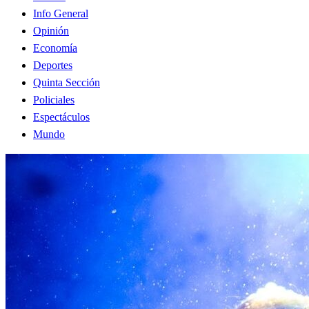
Info General
Opinión
Economía
Deportes
Quinta Sección
Policiales
Espectáculos
Mundo