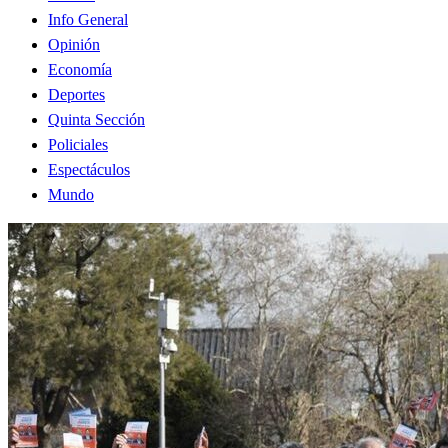
Info General
Opinión
Economía
Deportes
Quinta Sección
Policiales
Espectáculos
Mundo