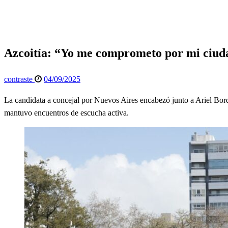
Azcoitía: “Yo me comprometo por mi ciudad y el domingo M
General
Info General
Política
Azcoitía: “Yo me comprometo por mi ciuda
Publicado
contraste
04/09/2025
el
La candidata a concejal por Nuevos Aires encabezó junto a Ariel Borda
mantuvo encuentros de escucha activa.