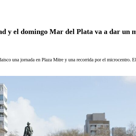
ar del Plata va a dar un mensaje en las urnas”
d y el domingo Mar del Plata va a dar un m
isco una jornada en Plaza Mitre y una recorrida por el microcentro. El 