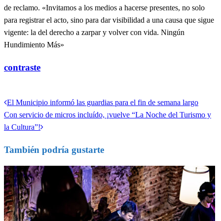
de reclamo. «Invitamos a los medios a hacerse presentes, no solo
para registrar el acto, sino para dar visibilidad a una causa que sigue
vigente: la del derecho a zarpar y volver con vida. Ningún
Hundimiento Más»
contraste
Ver todas las entradas
Entrada
El Municipio informó las guardias para el fin de semana largo
Navegación
anterior
Entrada
Con servicio de micros incluído, ¡vuelve “La Noche del Turismo y
de
siguiente
la Cultura”!
entradas
También podría gustarte