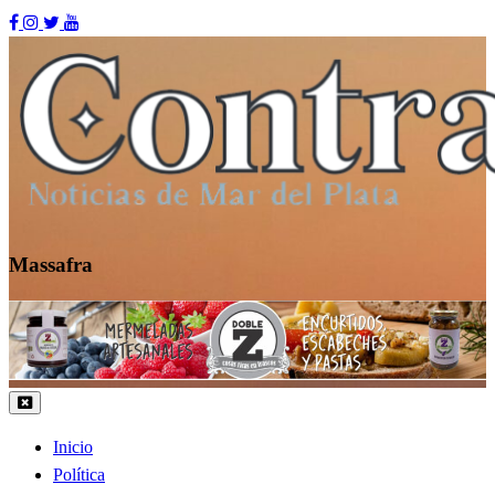
Skip
to
content
Massafra
Contraste MDP
Inicio
Política