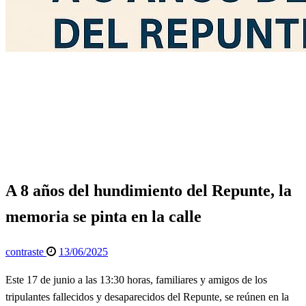
Página de inicio
General
A 8 años del hundimiento del Repunte, la memoria se
pinta en la calle
General
Info General
A 8 años del hundimiento del Repunte, la
memoria se pinta en la calle
Publicado
contraste
13/06/2025
el
Este 17 de junio a las 13:30 horas, familiares y amigos de los
tripulantes fallecidos y desaparecidos del Repunte, se reúnen en la