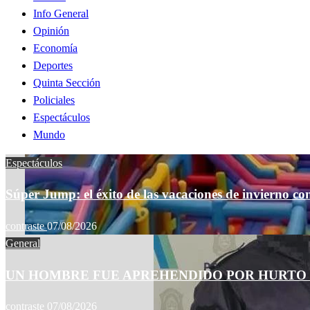
Info General
Opinión
Economía
Deportes
Quinta Sección
Policiales
Espectáculos
Mundo
Espectáculos
Súper Jump: el éxito de las vacaciones de invierno co
contraste
07/08/2026
General
UN HOMBRE FUE APREHENDIDO POR HURTO 
contraste
07/08/2026