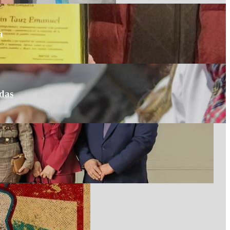
a
adas