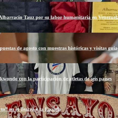
lbarracín Tauz por su labor humanitaria en Venezuel
estas de agosto con muestras históricas y visitas gui
wondo con la participación de atletas de seis países
” en el Teatro y la Escuela