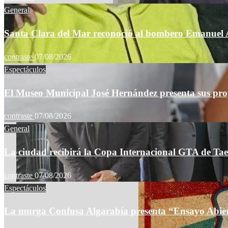
General
Santa Clara del Mar reconoció al bombero Emanuel A
contraste
07/08/2026
Espectáculos
El Museo Municipal José Hernández presenta sus propu
contraste
07/08/2026
General
La ciudad recibirá la Copa Internacional GTA de Taek
contraste
07/08/2026
Espectáculos
La murga Confusa Algarabía presenta “Ensayo Abierto